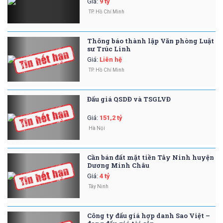
Giá
:
9 tỷ
TP. Hồ Chí Minh
Thông báo thành lập Văn phòng Luật
sư Trúc Linh
Giá
:
Liên hệ
TP. Hồ Chí Minh
Đấu giá QSDĐ và TSGLVĐ
Giá
:
151,2 tỷ
Hà Nội
Cần bán đất mặt tiền Tây Ninh huyện
Dương Minh Châu
Giá
:
4 tỷ
Tây Ninh
Công ty đấu giá hợp danh Sao Việt –