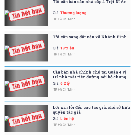
Tôi cần bán căn nhà cấp 4 Trệt Dĩ An
Giá
:
Thương lượng
TP. Hồ Chí Minh
Tôi cần sang đất nền xã Khánh Bình
Giá
:
18 triệu
TP. Hồ Chí Minh
Cần bán nhà chính chủ tại Quận 4 vị
trí nhà mặt tiền đường nội bộ chung
cư
Giá
:
6,2 tỷ
TP. Hồ Chí Minh
Lời xin lỗi đến các tác giả, chủ sở hữu
quyền tác giả
Giá
:
Liên hệ
TP. Hồ Chí Minh