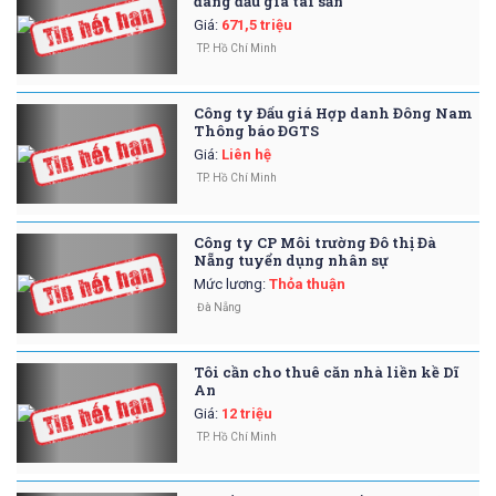
đang đấu giá tài sản
Giá
:
671,5 triệu
TP. Hồ Chí Minh
Công ty Đấu giá Hợp danh Đông Nam
Thông báo ĐGTS
Giá
:
Liên hệ
TP. Hồ Chí Minh
Công ty CP Môi trường Đô thị Đà
Nẵng tuyển dụng nhân sự
Mức lương
:
Thỏa thuận
Đà Nẵng
Tôi cần cho thuê căn nhà liền kề Dĩ
An
Giá
:
12 triệu
TP. Hồ Chí Minh