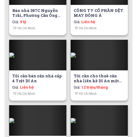
Bán nhà 387C Nguyễn
CÔNG TY CỔ PHẦN DỆT
Trãi, Phường Cầu Ông
MAY ĐÔNG Á
Lãnh
Giá
:
9 tỷ
Giá
:
Liên hệ
TP. Hồ Chí Minh
TP. Hồ Chí Minh
Tôi cần bán căn nhà cấp
Tôi cần cho thuê căn
4 Trệt Dĩ An
nhà liền kề Dĩ An một
trệt một lầu.
Giá
:
Liên hệ
Giá
:
12 triệu/tháng
TP. Hồ Chí Minh
TP. Hồ Chí Minh