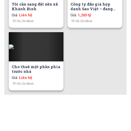
Tôi cần sang đất nền xã
Công ty đấu giá hợp
Khánh Bình
danh Sao Việt – đang
đấu giá tài sản
Giá
:
Liên hệ
Giá
:
1,265 tỷ
TP. Hồ Chí Minh
TP. Hồ Chí Minh
Cho thuê một phần phía
trước nhà
Giá
:
Liên hệ
TP. Hồ Chí Minh