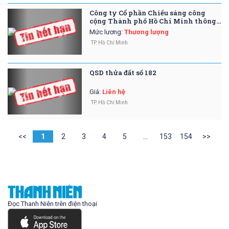
Công ty Cổ phần Chiếu sáng công
cộng Thành phố Hồ Chí Minh thông
báo tuyển dụng
Mức lương
:
Thương lượng
TP. Hồ Chí Minh
QSD thửa đất số 182
Giá
:
Liên hệ
TP. Hồ Chí Minh
<<
1
2
3
4
5
...
153
154
>>
Đọc Thanh Niên trên điện thoại